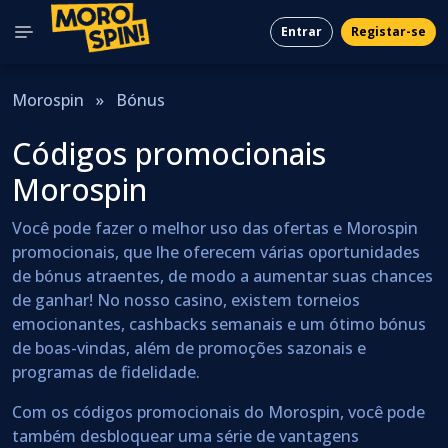
Entrar
Registar-se
Morospin
»
Bónus
Códigos promocionais
Morospin
Você pode fazer o melhor uso das ofertas e Morospin
promocionais, que lhe oferecem várias oportunidades
de bónus atraentes, de modo a aumentar suas chances
de ganhar! No nosso casino, existem torneios
emocionantes, cashbacks semanais e um ótimo bónus
de boas-vindas, além de promoções sazonais e
programas de fidelidade.
Com os códigos promocionais do Morospin, você pode
também desbloquear uma série de vantagens