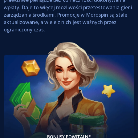
prawdziwe pieniądze bez konieczności dokonywania
wpłaty. Daje to więcej możliwości przetestowania gier i
zarządzania środkami. Promocje w Morospin są stale
aktualizowane, a wiele z nich jest ważnych przez
ograniczony czas.
BONUSY POWITALNE