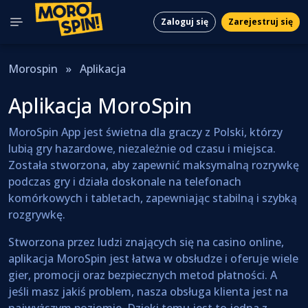
Zaloguj się
Zarejestruj się
Morospin
»
Aplikacja
Aplikacja MoroSpin
MoroSpin App jest świetna dla graczy z Polski, którzy
lubią gry hazardowe, niezależnie od czasu i miejsca.
Została stworzona, aby zapewnić maksymalną rozrywkę
podczas gry i działa doskonale na telefonach
komórkowych i tabletach, zapewniając stabilną i szybką
rozgrywkę.
Stworzona przez ludzi znających się na casino online,
aplikacja MoroSpin jest łatwa w obsłudze i oferuje wiele
gier, promocji oraz bezpiecznych metod płatności. A
jeśli masz jakiś problem, nasza obsługa klienta jest na