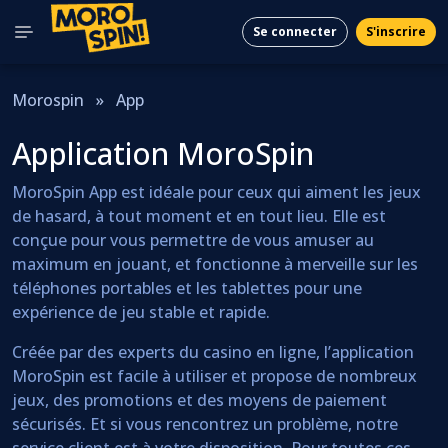
Se connecter
S'inscrire
Morospin
»
App
Application MoroSpin
MoroSpin App est idéale pour ceux qui aiment les jeux
de hasard, à tout moment et en tout lieu. Elle est
conçue pour vous permettre de vous amuser au
maximum en jouant, et fonctionne à merveille sur les
téléphones portables et les tablettes pour une
expérience de jeu stable et rapide.
Créée par des experts du casino en ligne, l’application
MoroSpin est facile à utiliser et propose de nombreux
jeux, des promotions et des moyens de paiement
sécurisés. Et si vous rencontrez un problème, notre