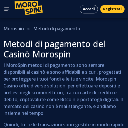
Accedi
Registrati
Morospin
»
Metodi di pagamento
Metodi di pagamento del
Casinò Morospin
I MoroSpin metodi di pagamento sono sempre
disponibili al casinò e sono affidabili e sicuri, progettati
per proteggere i tuoi fondi e le tue vincite. Morospin
Casino offre diverse soluzioni per effettuare depositi e
prelievi degli scommettitori, tra cui carte di credito e
debito, criptovalute come Bitcoin e portafogli digitali. Il
mercato dei casinò non è mai stangante, e andiamo
insieme nel tempo.
Quindi, tutte le transazioni sono gestite in modo rapido