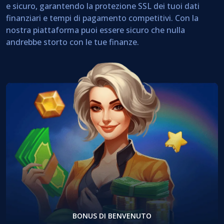
e sicuro, garantendo la protezione SSL dei tuoi dati
finanziari e tempi di pagamento competitivi. Con la
nostra piattaforma puoi essere sicuro che nulla
andrebbe storto con le tue finanze.
BONUS DI BENVENUTO