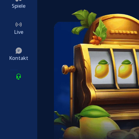
Spiele
Live
Kontakt