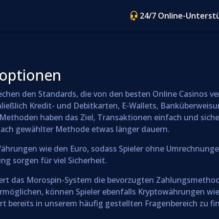
24/7 Online-Unterst
optionen
chen den Standards, die von den besten Online Casinos v
ließlich Kredit- und Debitkarten, E-Wallets, Banküberweis
Methoden haben das Ziel, Transaktionen einfach und sich
nach gewählter Methode etwas länger dauern.
Währungen wie den Euro, sodass Spieler ohne Umrechnungen
g sorgen für viel Sicherheit.
hert das Morospin-System die bevorzugten Zahlungsmethod
ermöglichen, können Spieler ebenfalls Kryptowährungen wie
t bereits in unserem häufig gestellten Fragenbereich zu fi