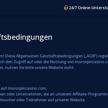
24/7 Online-Unterst
ftsbedingungen
! Diese Allgemeinen Geschäftsbedingungen („AGB“) regel
ch den Zugriff auf oder die Nutzung von morospincasino.co
n, nutzen Sie bitte unsere Website nicht.
ch auf morospincasino.com.
onen oder Unternehmen, die an unserem Affiliate-Programm
 Besucher oder Teilnehmer auf unserer Website.