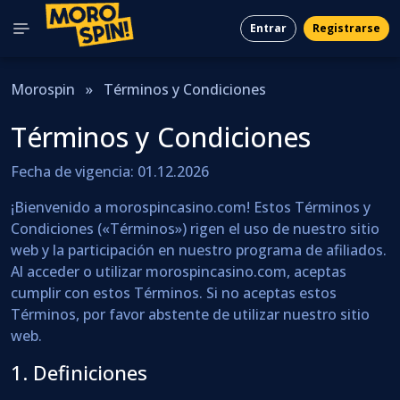
Entrar
Registrarse
Morospin
»
Términos y Condiciones
Términos y Condiciones
Fecha de vigencia: 01.12.2026
¡Bienvenido a morospincasino.com! Estos Términos y
Condiciones («Términos») rigen el uso de nuestro sitio
web y la participación en nuestro programa de afiliados.
Al acceder o utilizar morospincasino.com, aceptas
cumplir con estos Términos. Si no aceptas estos
Términos, por favor abstente de utilizar nuestro sitio
web.
1. Definiciones